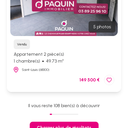
5 photos
Vendu
Appartement 2 pièce(s)
1 chambre(s)
49.73 m²
Saint-Louis (68300)
149 500 €
Il vous reste
108
bien(s) à découvrir
Charger plus de résultats