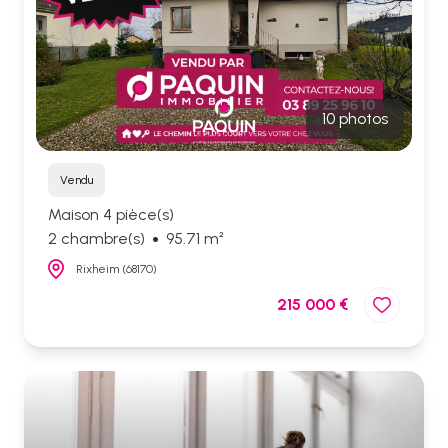
10 photos
Vendu
Maison 4 pièce(s)
2 chambre(s)
95.71 m²
Rixheim (68170)
215 000 €