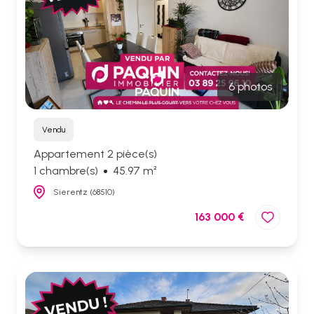
6 photos
Vendu
Appartement 2 pièce(s)
1 chambre(s)
45.97 m²
Sierentz (68510)
163 000 €