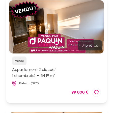
biens
vendus
7 photos
Vendu
Appartement 2 pièce(s)
1 chambre(s)
54.19 m²
Rixheim (68170)
99 000 €