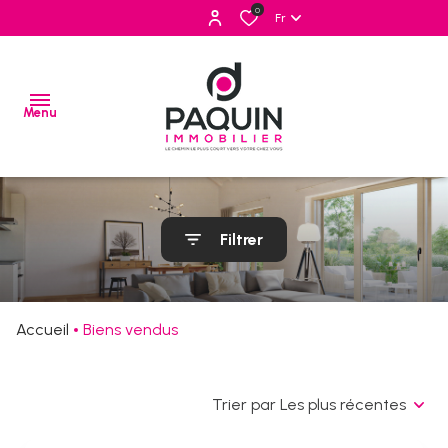
0
Fr
Menu
ventes
Filtrer
locations
estimation
Accueil
Biens vendus
alerte
e-
mail
Trier par Les plus récentes