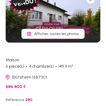
biens
vendus
Afficher toutes les photos
Maison
6 pièce(s)
4 chambre(s)
149.9 m²
Blotzheim (68730)
686 400 €
Référence
280