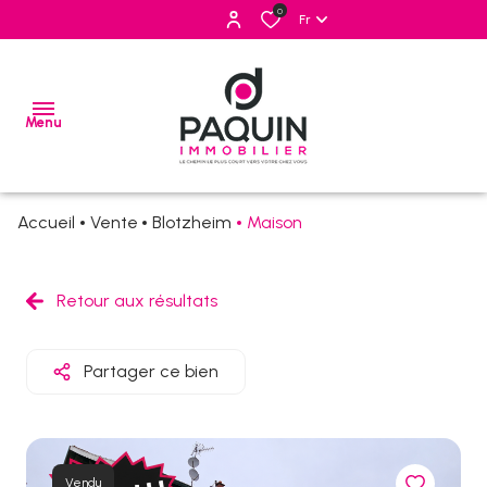
0
Fr
Menu
Accueil
Vente
Blotzheim
Maison
ventes
locations
Retour aux résultats
estimation
Partager ce bien
alerte
e-
mail
Vendu