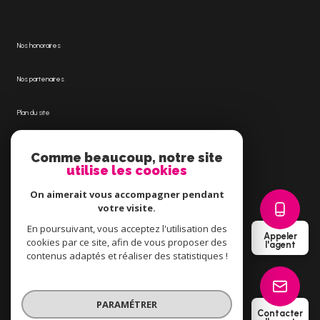
Nos honoraires
Nos partenaires
Plan du site
Mentions légales
Comme beaucoup, notre site
utilise les cookies
Admin
On aimerait vous accompagner pendant
votre visite.
Politique RGPD
En poursuivant, vous acceptez l'utilisation des
Appeler
cookies par ce site, afin de vous proposer des
l'agent
Cookies
contenus adaptés et réaliser des statistiques !
© 2026 | Tous droits réservés
PARAMÉTRER
Contacter