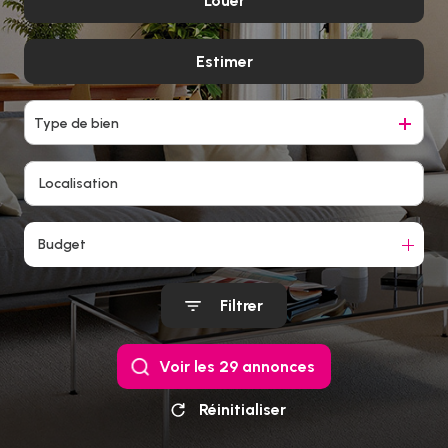
biens
Louer
vendus
Estimer
à l'année
De l'immo pro
Type de bien
Budget
Filtrer
Voir les
29
annonces
Réinitialiser