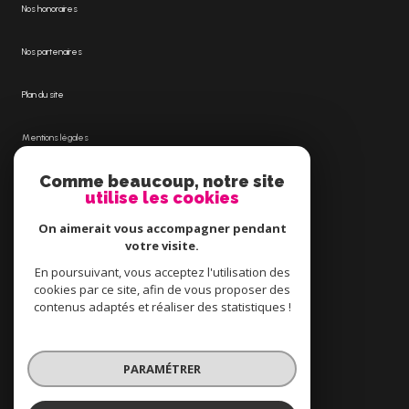
Nos honoraires
Nos partenaires
Plan du site
Mentions légales
Comme beaucoup, notre site
Admin
utilise les cookies
Politique RGPD
On aimerait vous accompagner pendant
votre visite.
Cookies
En poursuivant, vous acceptez l'utilisation des
cookies par ce site, afin de vous proposer des
contenus adaptés et réaliser des statistiques !
© 2026 | Tous droits réservés
PARAMÉTRER
Réalisé par