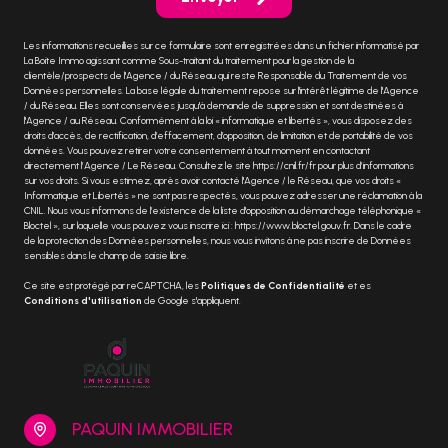
Les informations recueillies sur ce formulaire sont enregistrées dans un fichier informatisé par
La Boite Immo agissant comme Sous-traitant du traitement pour la gestion de la
clientèle/prospects de l'Agence / du Réseau qui reste Responsable du Traitement de vos
Données personnelles. La base légale du traitement repose sur l'intérêt légitime de l'Agence
/ du Réseau. Elles sont conservées jusqu'à demande de suppression et sont destinées à
l'Agence / au Réseau. Conformément à la loi « informatique et libertés », vous disposez des
droits d’accès, de rectification, d’effacement, d’opposition, de limitation et de portabilité de vos
données. Vous pouvez retirer votre consentement à tout moment en contactant
directement l’Agence / Le Réseau. Consultez le site
https://cnil.fr/fr
pour plus d’informations
sur vos droits. Si vous estimez, après avoir contacté l'Agence / le Réseau, que vos droits «
Informatique et Libertés » ne sont pas respectés, vous pouvez adresser une réclamation à la
CNIL. Nous vous informons de l’existence de la liste d'opposition au démarchage téléphonique «
Bloctel », sur laquelle vous pouvez vous inscrire ici :
https://www.bloctel.gouv.fr
. Dans le cadre
de la protection des Données personnelles, nous vous invitons à ne pas inscrire de Données
sensibles dans le champ de saisie libre.
Ce site est protégé par reCAPTCHA, les
Politiques de Confidentialité
et es
Conditions d'utilisation
de Google s'appliquent.
PAQUIN IMMOBILIER