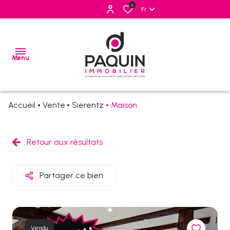
0
Fr
Menu
Accueil
Vente
Sierentz
Maison
ventes
locations
Retour aux résultats
estimation
Partager ce bien
alerte
e-
mail
Vendu