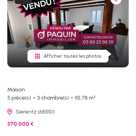
biens
vendus
Afficher toutes les photos
Maison
5 pièce(s)
3 chambre(s)
115.78 m²
Sierentz (68510)
370 000 €