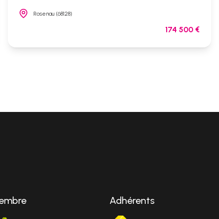
Rosenau (68128)
174 500 €
embre
Adhérents