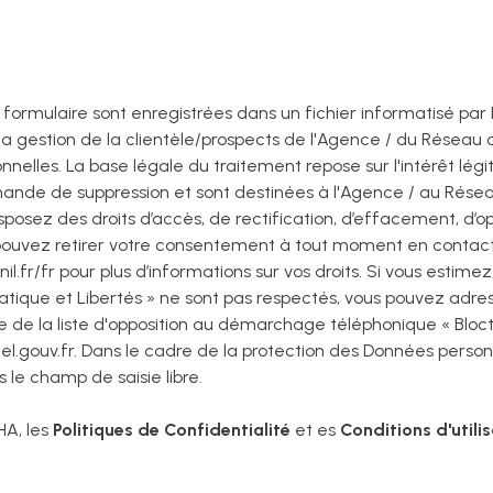
ce formulaire sont enregistrées dans un fichier informatisé 
la gestion de la clientèle/prospects de l'Agence / du Réseau 
elles. La base légale du traitement repose sur l'intérêt lég
mande de suppression et sont destinées à l'Agence / au Résea
sposez des droits d’accès, de rectification, d’effacement, d’op
 pouvez retirer votre consentement à tout moment en contac
nil.fr/fr
pour plus d’informations sur vos droits. Si vous estime
matique et Libertés » ne sont pas respectés, vous pouvez adre
e de la liste d'opposition au démarchage téléphonique « Blocte
el.gouv.fr
. Dans le cadre de la protection des Données personn
 le champ de saisie libre.
HA, les
Politiques de Confidentialité
et es
Conditions d'utili