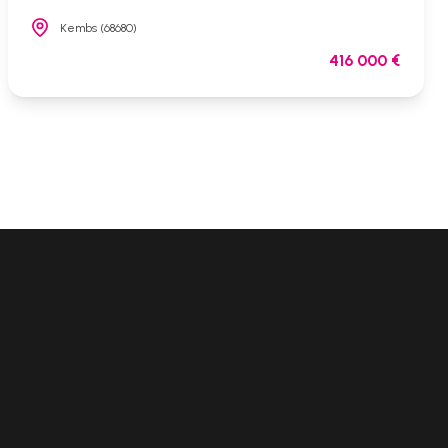
Kembs (68680)
416 000 €