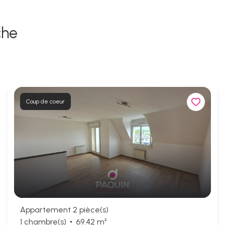
che
Coup de coeur
Appartement 2 pièce(s)
1 chambre(s)
69.42 m²