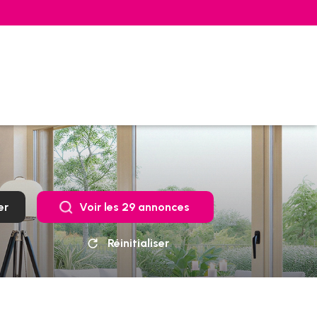
er
Voir les
29
annonces
Réinitialiser