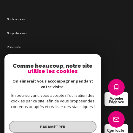
Nos honoraires
Nos partenaires
Plan du site
Mentions légales
Comme beaucoup, notre site
utilise les cookies
Admin
On aimerait vous accompagner pendant
votre visite.
Politique RGPD
En poursuivant, vous acceptez l'utilisation des
Appeler
cookies par ce site, afin de vous proposer des
l'agence
Cookies
contenus adaptés et réaliser des statistiques !
© 2026 | Tous droits réservés
PARAMÉTRER
Contacter