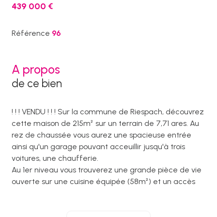
439 000 €
Référence
96
A propos
de ce bien
! ! ! VENDU ! ! ! Sur la commune de Riespach, découvrez
cette maison de 215m² sur un terrain de 7,71 ares. Au
rez de chaussée vous aurez une spacieuse entrée
ainsi qu'un garage pouvant acceuillir jusqu'à trois
voitures, une chaufferie.
Au 1er niveau vous trouverez une grande pièce de vie
ouverte sur une cuisine équipée (58m²) et un accès
sur l'extérieur, une salle de bains complète, deux
chambres (12.55m² - 15.85m²), un WC séparé.
Au deuxième étage, quatres chambres (15.45m² -