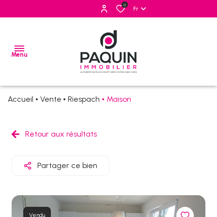
0
Fr
Menu
Accueil
Vente
Riespach
Maison
ventes
locations
Retour aux résultats
estimation
Partager ce bien
alerte
e-
mail
Vendu