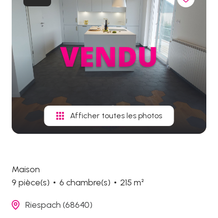
biens
vendus
Afficher toutes les photos
Maison
9 pièce(s)
6 chambre(s)
215 m²
Riespach (68640)