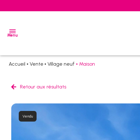
Menu
Accueil
Vente
Village neuf
Maison
ventes
locations
Retour aux résultats
estimation
alerte
Vendu
e-
mail