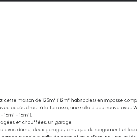
uvrez cette maison de 125m² (112m² habitables) en impasse co
 avec accès direct à la terrasse, une salle d'eau neuve avec 
- 16m² - 16m²).
énagées et chauffées, un garage.
fée avec dôme, deux garages, ainsi que du rangement et local 
pompe à chaleur, salle de bains et salle d'eau neuves, extéri