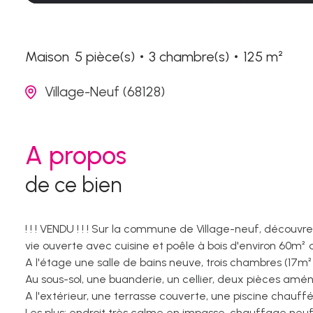
Maison
5 pièce(s)
3 chambre(s)
125 m²
Village-Neuf (68128)
A propos
de ce bien
! ! ! VENDU ! ! ! Sur la commune de Village-neuf, déco
vie ouverte avec cuisine et poêle à bois d'environ 60m²
A l'étage une salle de bains neuve, trois chambres (17m² 
Au sous-sol, une buanderie, un cellier, deux pièces am
A l'extérieur, une terrasse couverte, une piscine chauf
Les plus: endroit très calme en impasse, chauffage neuf 