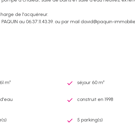
charge de l'acquéreur.
 PAQUIN au 06.37.11.43.39. ou par mail david@paquin-immobili
961 m²
séjour 60 m²
) d'eau
construit en 1998
(s)
5 parking(s)