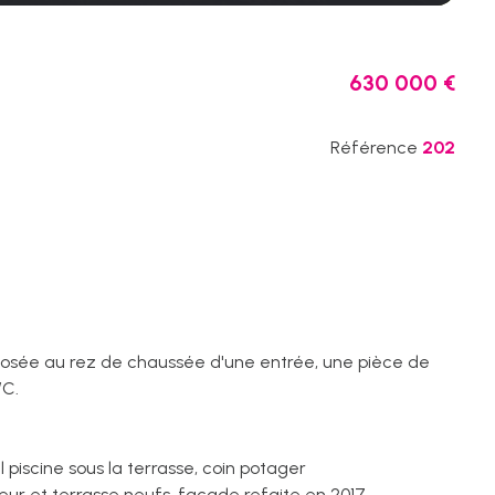
630 000 €
Référence
202
mposée au rez de chaussée d'une entrée, une pièce de
WC.
piscine sous la terrasse, coin potager
eur et terrasse neufs, façade refaite en 2017.