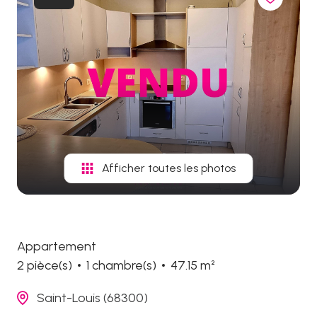
biens
vendus
Afficher toutes les photos
Appartement
2 pièce(s)
1 chambre(s)
47.15 m²
Saint-Louis (68300)