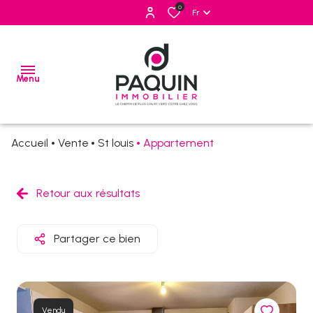
0
Fr
Menu
Accueil
Vente
St louis
Appartement
ventes
locations
Retour aux résultats
estimation
Partager ce bien
alerte
e-
mail
Vendu