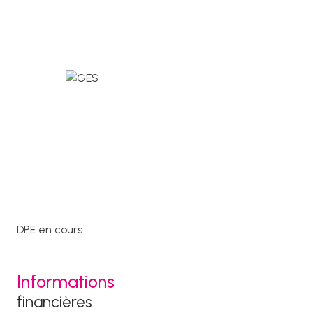
1er étage
3 étage(s)
ascenseur
cave
terrasse
visiophone
DPE en cours
accès handicapé
Informations
financières