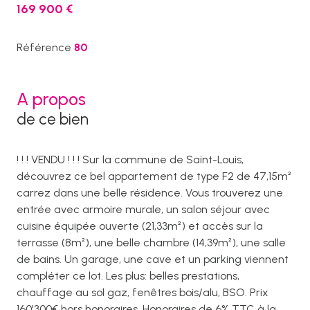
169 900 €
Référence
80
A propos
de ce bien
! ! ! VENDU ! ! ! Sur la commune de Saint-Louis,
découvrez ce bel appartement de type F2 de 47,15m²
carrez dans une belle résidence. Vous trouverez une
entrée avec armoire murale, un salon séjour avec
cuisine équipée ouverte (21,33m²) et accès sur la
terrasse (8m²), une belle chambre (14,39m²), une salle
de bains. Un garage, une cave et un parking viennent
compléter ce lot. Les plus: belles prestations,
chauffage au sol gaz, fenêtres bois/alu, BSO. Prix
160'300€ hors honoraires, Honoraires de 6% TTC à la