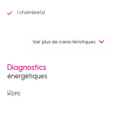
1 chambre(s)
1 salle(s) de bain
Voir plus de caractéristiques
construit en 2012
cuisine américaine (équipée)
Diagnostics
énergétiques
1 garage(s)
1 parking(s)
exposition Ouest
1 côté(s) mitoyen(s)