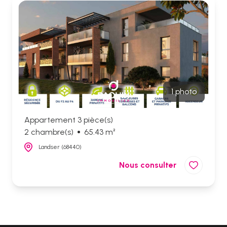
biens
vendus
1 photo
Appartement 3 pièce(s)
2 chambre(s)
65.43 m²
Landser (68440)
Nous consulter