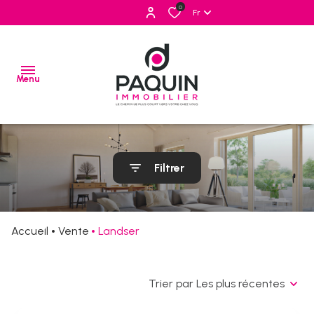
0
Fr
Menu
ventes
Filtrer
locations
estimation
Accueil
Vente
Landser
alerte
e-
mail
Trier par Les plus récentes