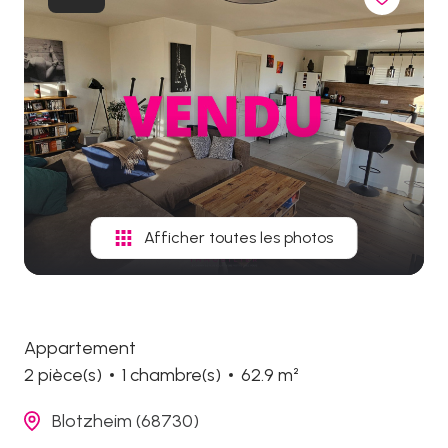
biens
vendus
Afficher toutes les photos
Appartement
2 pièce(s)
1 chambre(s)
62.9 m²
Blotzheim (68730)