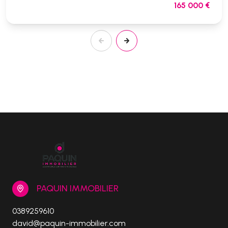
165 000 €
PAQUIN IMMOBILIER
0389259610
david@paquin-immobilier.com