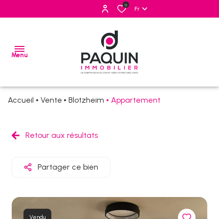
0
Fr
Menu
Accueil
Vente
Blotzheim
Appartement
ventes
locations
Retour aux résultats
estimation
Partager ce bien
alerte
e-
mail
Vendu