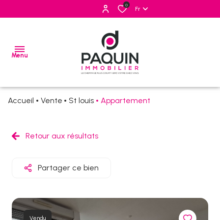
0
Fr
Menu
Accueil
Vente
St louis
Appartement
ventes
locations
Retour aux résultats
estimation
Partager ce bien
alerte
e-
mail
Vendu