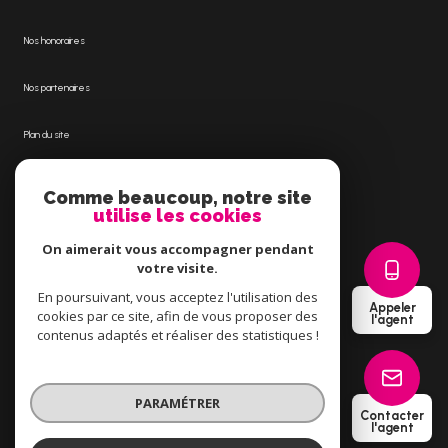
Nos honoraires
Nos partenaires
Plan du site
Mentions légales
Comme beaucoup, notre site
utilise les cookies
Admin
On aimerait vous accompagner pendant
votre visite.
Politique RGPD
En poursuivant, vous acceptez l'utilisation des
Appeler
cookies par ce site, afin de vous proposer des
l'agent
Cookies
contenus adaptés et réaliser des statistiques !
© 2026 | Tous droits réservés
PARAMÉTRER
Contacter
l'agent