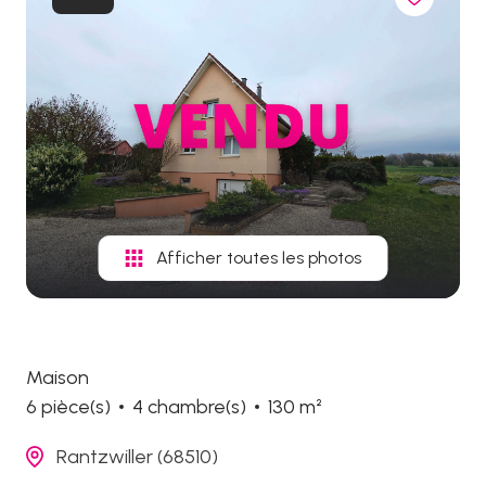
biens
vendus
Afficher toutes les photos
Maison
6 pièce(s)
4 chambre(s)
130 m²
Rantzwiller (68510)