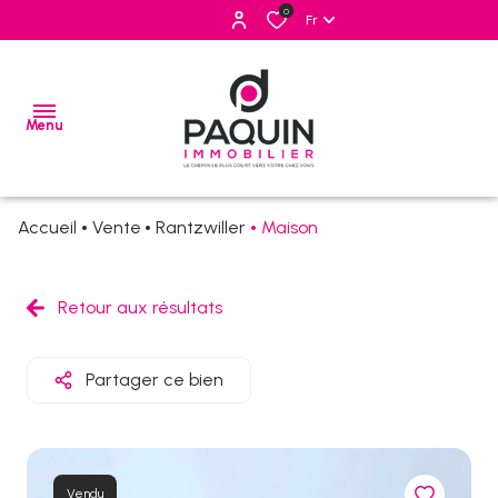
0
Fr
Menu
Accueil
Vente
Rantzwiller
Maison
ventes
locations
Retour aux résultats
estimation
Partager ce bien
alerte
e-
mail
Vendu