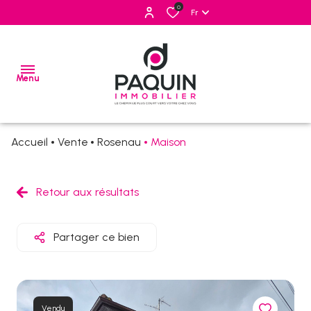
0
Fr
Menu
Accueil
Vente
Rosenau
Maison
ventes
locations
Retour aux résultats
estimation
Partager ce bien
alerte
e-
mail
Vendu