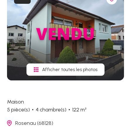
biens
vendus
Afficher toutes les photos
Maison
5 pièce(s)
4 chambre(s)
122 m²
Rosenau (68128)