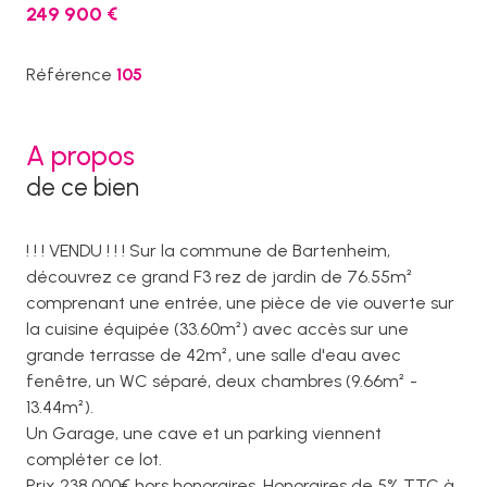
249 900 €
Référence
105
A propos
de ce bien
! ! ! VENDU ! ! ! Sur la commune de Bartenheim,
découvrez ce grand F3 rez de jardin de 76.55m²
comprenant une entrée, une pièce de vie ouverte sur
la cuisine équipée (33.60m²) avec accès sur une
grande terrasse de 42m², une salle d'eau avec
fenêtre, un WC séparé, deux chambres (9.66m² -
13.44m²).
Un Garage, une cave et un parking viennent
compléter ce lot.
Prix 238.000€ hors honoraires, Honoraires de 5% TTC à