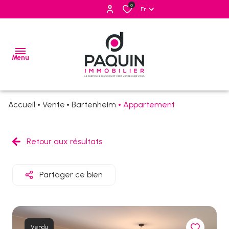
0
Fr
Menu
Accueil
Vente
Bartenheim
Appartement
ventes
locations
Retour aux résultats
estimation
Partager ce bien
alerte
e-
mail
Vendu