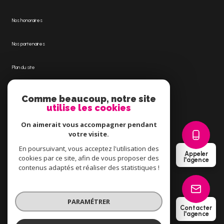
Nos honoraires
Nos partenaires
Plan du site
Mentions légales
Comme beaucoup, notre site
utilise les cookies
Admin
On aimerait vous accompagner pendant
votre visite.
Politique RGPD
En poursuivant, vous acceptez l'utilisation des
Appeler
cookies par ce site, afin de vous proposer des
l'agence
Cookies
contenus adaptés et réaliser des statistiques !
© 2026 | Tous droits réservés
PARAMÉTRER
Contacter
l'agence