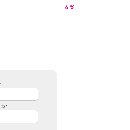
6 %
*
(%) *