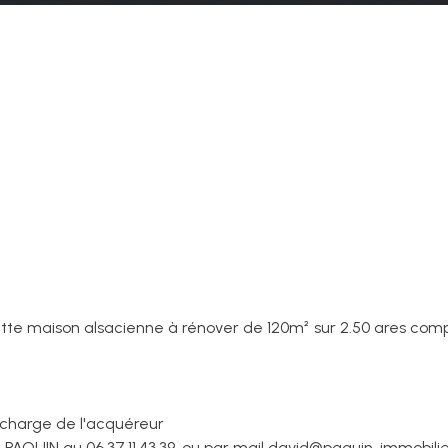
 cette maison alsacienne à rénover de 120m² sur 2.50 ares co
a charge de l'acquéreur
 PAQUIN au 06.37.11.43.39. ou par mail david@paquin-immobili