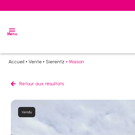
Menu
Accueil
Vente
Sierentz
Maison
ventes
locations
Retour aux résultats
estimation
alerte
Vendu
e-
mail