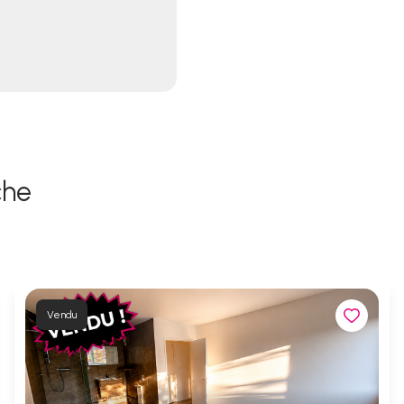
che
Vendu