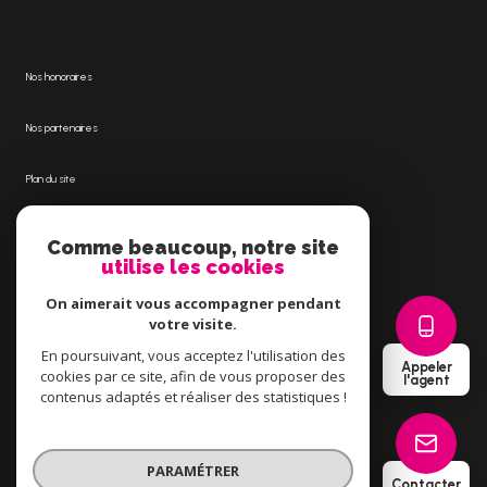
Nos honoraires
Nos partenaires
Plan du site
Mentions légales
Comme beaucoup, notre site
utilise les cookies
Admin
On aimerait vous accompagner pendant
votre visite.
Politique RGPD
En poursuivant, vous acceptez l'utilisation des
Appeler
cookies par ce site, afin de vous proposer des
l'agent
Cookies
contenus adaptés et réaliser des statistiques !
© 2026 | Tous droits réservés
PARAMÉTRER
Contacter