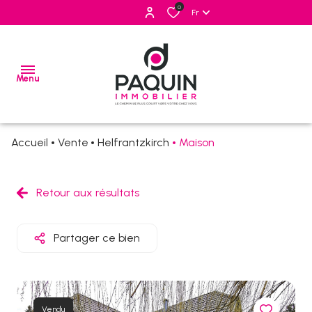
0
Fr
Menu
Accueil
Vente
Helfrantzkirch
Maison
ventes
locations
Retour aux résultats
estimation
Partager ce bien
alerte
e-
mail
Vendu