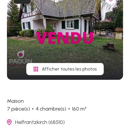
biens
vendus
Afficher toutes les photos
Maison
7 pièce(s)
4 chambre(s)
160 m²
Helfrantzkirch (68510)