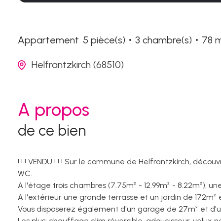
Appartement
5 pièce(s)
3 chambre(s)
78 
Helfrantzkirch (68510)
A propos
de ce bien
! ! ! VENDU ! ! ! Sur le commune de Helfrantzkirch, déco
WC.
A l'étage trois chambres (7.75m² - 12.99m² - 8.22m²), 
A l'extérieur une grande terrasse et un jardin de 172
Vous disposerez également d'un garage de 27m² et d'un
Les plus: chauffage clim réversible, adoucisseur, velux n