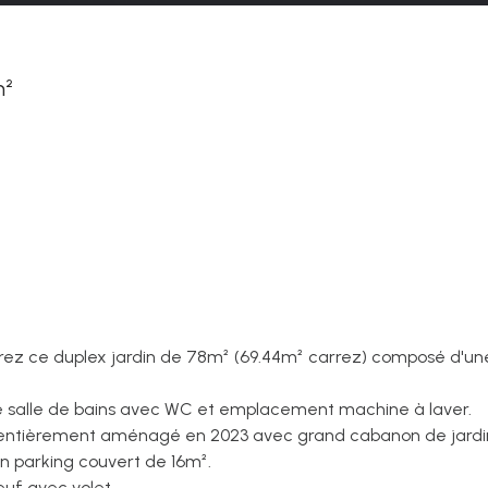
m²
uvrez ce duplex jardin de 78m² (69.44m² carrez) composé d'une 
une salle de bains avec WC et emplacement machine à laver.
m² entièrement aménagé en 2023 avec grand cabanon de jardi
 parking couvert de 16m².
euf avec volet.