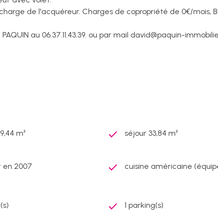
 charge de l'acquéreur. Charges de copropriété de 0€/mois, Bie
 PAQUIN au 06.37.11.43.39. ou par mail david@paquin-immobili
9,44 m²
séjour 33,84 m²
t en 2007
cuisine américaine (équip
(s)
1 parking(s)