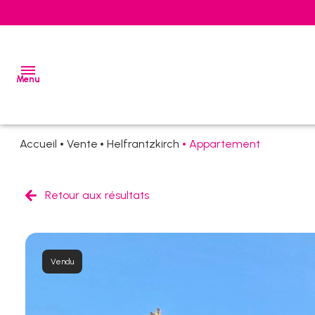
Menu
Accueil
Vente
Helfrantzkirch
Appartement
ventes
locations
Retour aux résultats
estimation
alerte
Vendu
e-
mail