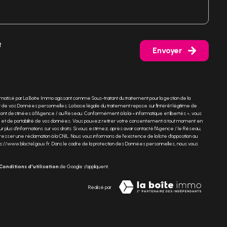
t
Envoyer
ormatisé par La Boite Immo agissant comme Sous-traitant du traitement pour la gestion de la
de vos Données personnelles. La base légale du traitement repose sur l'intérêt légitime de
t destinées à l'Agence / au Réseau. Conformément à la loi « informatique et libertés », vous
ation et de portabilité de vos données. Vous pouvez retirer votre consentement à tout moment en
r plus d’informations sur vos droits. Si vous estimez, après avoir contacté l'Agence / le Réseau,
sser une réclamation à la CNIL. Nous vous informons de l’existence de la liste d'opposition au
s://www.bloctel.gouv.fr
. Dans le cadre de la protection des Données personnelles, nous vous
Conditions d'utilisation
de Google s'appliquent.
Réalisé par