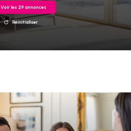
Voir les
29
annonces
Réinitialiser