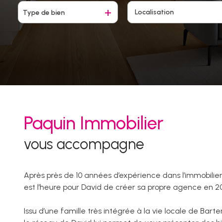
biens
vendus
Type de bien
De l'ancien
à l'année
De l'immo pro
Paquin Immobilier
vous accompagne
Après près de 10 années d’expérience dans l’immobilier d
est l’heure pour David de créer sa propre agence en 20
Issu d’une famille très intégrée à la vie locale de Bart