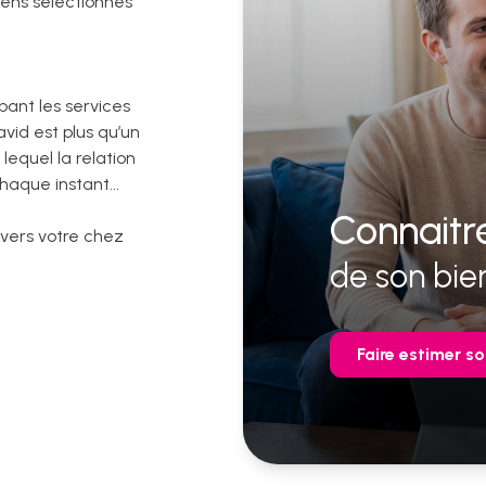
iens sélectionnés
pant les services
avid est plus qu’un
lequel la relation
aque instant...
Connaitre
 vers votre chez
de son bie
Faire estimer so