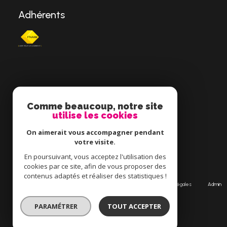
Adhérents
Comme beaucoup, notre site
utilise les cookies
On aimerait vous accompagner pendant
votre visite.
En poursuivant, vous acceptez l'utilisation des
cookies par ce site, afin de vous proposer des
contenus adaptés et réaliser des statistiques !
Nos honoraires
Nos partenaires
Plan du site
Mentions légales
Admin
© 2026 | Tous droits réservés
PARAMÉTRER
TOUT ACCEPTER