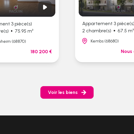
Appartement 3 pièce(s
ent 3 pièce(s)
2 chambre(s)
67.5 m
e(s)
75.95 m²
Kembs (68680)
nheim (68870)
Nous 
180 200 €
Voir les biens