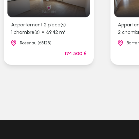
Appartement 2 pièce(s)
Appartem
1 chambre(s)
69.42 m²
2 chambr
Rosenau (68128)
Barte
174 500 €