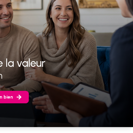
 la valeur
n
n bien