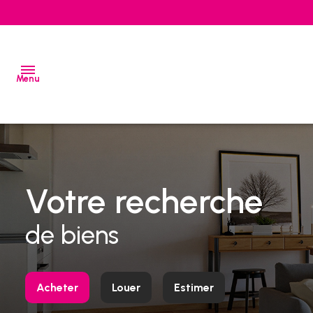
Menu
ventes
locations
Votre recherche
estimation
de biens
alerte
e-
mail
Acheter
Louer
Estimer