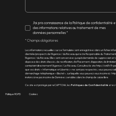
J'ai pris connaissance de la Politique de confidentialité e
des informations relatives au traitement de mes
données personnelles *
* Champs obligatoires
Les informations recueillies sur ce formulaire sont enregistrées dans un fichier inf
clientèle/prospects de l'Agence / du Réseau qui reste Responsable du Traitement 
l'Agence / du Réseau. Elles sont conservées jusqu'à demande de suppression et son
disposez des droits d’accès, de rectification, d’effacement, d’opposition, de limit
contactant directement l’Agence / Le Réseau. Consultez le site
https://cnil.fr/fr
pou
que vos droits « Informatique et Libertés » ne sont pas respectés, vous pouvez adre
démarchage téléphonique « Bloctel », sur laquelle vous pouvez vous inscrire ici :
http
invitons à ne pas inscrire de Données sensibles dans le champ de saisie libre.
Ce site est protégé par reCAPTCHA, les
Politiques de Confidentialité
et es
Politique RGPD
Cookies