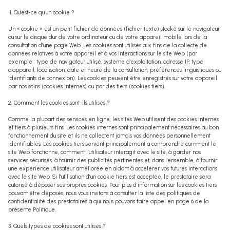
biens
vendus
1. Qu'est-ce qu’un cookie ?
Un « cookie » est un petit fichier de données (fichier texte) stocké sur le navigateur
ou sur le disque dur de votre ordinateur ou de votre appareil mobile lors de la
consultation d’une page Web. Les cookies sont utilisés aux fins de la collecte de
données relatives à votre appareil et à vos interactions sur le site Web (par
exemple : type de navigateur utilisé, système d’exploitation, adresse IP, type
d’appareil, localisation, date et heure de la consultation, préférences linguistiques ou
identifiants de connexion). Les cookies peuvent être enregistrés sur votre appareil
par nos soins (cookies internes) ou par des tiers (cookies tiers).
2. Comment les cookies sont-ils utilisés ?
Comme la plupart des services en ligne, les sites Web utilisent des cookies internes
et tiers à plusieurs fins. Les cookies internes sont principalement nécessaires au bon
fonctionnement du site et ils ne collectent jamais vos données personnellement
identifiables. Les cookies tiers servent principalement à comprendre comment le
site Web fonctionne, comment l’utilisateur interagit avec le site, à garder nos
services sécurisés, à fournir des publicités pertinentes et, dans l’ensemble, à fournir
une expérience utilisateur améliorée en aidant à accélérer vos futures interactions
avec le site Web. Si l’utilisation d’un cookie tiers est acceptée, le prestataire sera
autorisé à déposer ses propres cookies. Pour plus d’information sur les cookies tiers
pouvant être déposés, nous vous invitons à consulter la liste des politiques de
confidentialité des prestataires à qui nous pouvons faire appel en page 6 de la
présente Politique.
3. Quels types de cookies sont utilisés ?