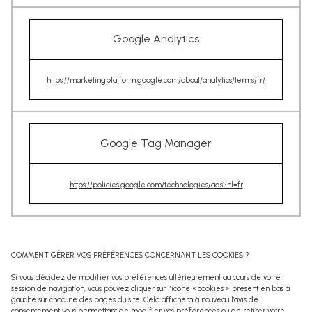
Google Analytics
https://marketingplatform.google.com/about/analytics/terms/fr/
Google Tag Manager
https://policies.google.com/technologies/ads?hl=fr
COMMENT GÉRER VOS PRÉFÉRENCES CONCERNANT LES COOKIES ?
Si vous décidez de modifier vos préférences ultérieurement au cours de votre
session de navigation, vous pouvez cliquer sur l’icône « cookies » présent en bas à
gauche sur chacune des pages du site. Cela affichera à nouveau l’avis de
consentement vous permettant de modifier vos préférences ou de retirer votre