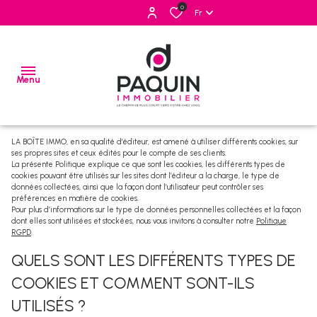
0
Fr
Menu
LA BOÎTE IMMO, en sa qualité d’éditeur, est amené à utiliser différents cookies, sur
ses propres sites et ceux édités pour le compte de ses clients.
ventes
La présente Politique explique ce que sont les cookies, les différents types de
cookies pouvant être utilisés sur les sites dont l’éditeur a la charge, le type de
locations
données collectées, ainsi que la façon dont l’utilisateur peut contrôler ses
préférences en matière de cookies.
Pour plus d’informations sur le type de données personnelles collectées et la façon
estimation
dont elles sont utilisées et stockées, nous vous invitons à consulter notre
Politique
RGPD
.
alerte
QUELS SONT LES DIFFÉRENTS TYPES DE
e-
COOKIES ET COMMENT SONT-ILS
mail
UTILISÉS ?